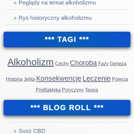
Poglądy na temat alkoholizmu
Rys historyczny alkoholizmu
*** TAGI ***
Alkoholizm
Choroba
Cechy
Fazy
Geneza
Konsekwencje
Leczenie
Historia
Jelita
Pojęcia
Profilaktyka
Przyczyny
Teoria
*** BLOG ROLL ***
Susz CBD